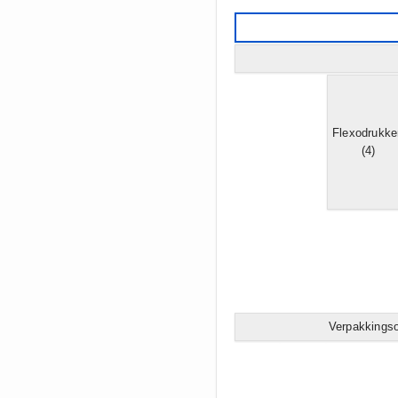
Flexodrukke
(4)
Verpakkingso