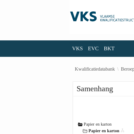
Skip to Main Content
VKS
EVC
BKT
VKS
EVC
BKT
Kwalificatiedatabank
Beroep
Samenhang
Papier en karton
Papier en karton