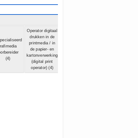
Operator digitaal
drukken in de
pecialiseerd
printmedia / in
rafimedia
de papier- en
orbereider
kartonverwerking
(4)
(digital print
operator)
(4)