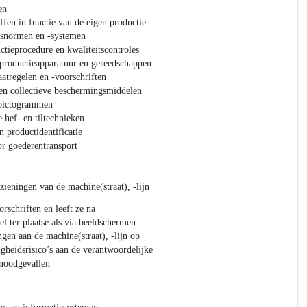
en
ffen in functie van de eigen productie
itsnormen en -systemen
ctieprocedure en kwaliteitscontroles
 productieapparatuur en gereedschappen
atregelen en -voorschriften
en collectieve beschermingsmiddelen
)pictogrammen
hef- en tiltechnieken
n productidentificatie
or goederentransport
zieningen van de machine(straat), -lijn
rschriften en leeft ze na
l ter plaatse als via beeldschermen
gen aan de machine(straat), -lijn op
gheidsrisico’s aan de verantwoordelijke
 noodgevallen