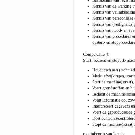
Basiskennis van registra
Kennis van de werking va
Kennis van veiligheidsma
Kennis van persoonlijke 
Kennis van (veiligheids
Kennis van nood- en eva
Kennis van procedures om
opstart- en stopprocedure
Competentie 4:
Start, bedient en stopt de mach
Houdt zich aan (technisc
Merkt afwijkingen, stori
Start de machine(straat), 
Voert grondstoffen en hu
Bedient de machine(straat
Volgt informatie op, zowe
Interpreteert gegevens en
Voert de geproduceerde 
Doet controles/controler
Stopt de machine(straat),
met inbegrip van kennis: