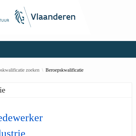
skwalificatie zoeken
Beroepskwalificatie
ie
edewerker
ustrie