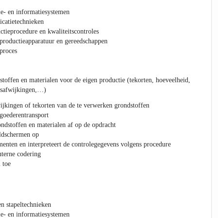
tie- en informatiesystemen
catietechnieken
ctieprocedure en kwaliteitscontroles
 productieapparatuur en gereedschappen
proces
stoffen en materialen voor de eigen productie (tekorten, hoeveelheid,
tsafwijkingen,…)
ijkingen of tekorten van de te verwerken grondstoffen
 goederentransport
ndstoffen en materialen af op de opdracht
eldschermen op
menten en interpreteert de controlegegevens volgens procedure
nterne codering
 toe
en stapeltechnieken
tie- en informatiesystemen