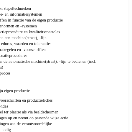
en stapeltechnieken
tie- en informatiesystemen
ffen in functie van de eigen productie
itsnormen en -systemen
ctieprocedure en kwaliteitscontroles
n een machine(straat), -lijn
cedures, waarden en toleranties
atregelen en -voorschriften
cuatieprocedures
 de automatische machine(straat), -lijn te bedienen (incl.
s)
proces
jn eigen productie
voorschriften en productiefiches
ondes
l ter plaatse als via beeldschermen
ngen op en neemt op passende wijze actie
ingen aan de verantwoordelijke
n nodig