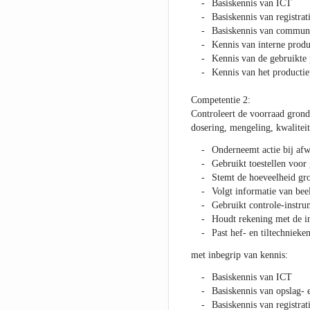
Basiskennis van ICT
Basiskennis van registra
Basiskennis van communi
Kennis van interne produ
Kennis van de gebruikte
Kennis van het productie
Competentie 2:
Controleert de voorraad grond
dosering, mengeling, kwalitei
Onderneemt actie bij afw
Gebruikt toestellen voor
Stemt de hoeveelheid gro
Volgt informatie van be
Gebruikt controle-instru
Houdt rekening met de i
Past hef- en tiltechnieken
met inbegrip van kennis:
Basiskennis van ICT
Basiskennis van opslag- 
Basiskennis van registra