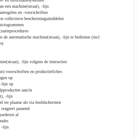
tie- en informatiesystemen
n een machine(straat), -lijn
atregelen en -voorschriften
en collectieve beschermingsmiddelen
)pictogrammen
cuatieprocedures
 de automatische machine(straat), -lijn te bedienen (incl.
s)
ine(straat), -lijn volgens de instructies
he) voorschriften en productiefiches
ngen op
-lijn op
lpproducten aan/in
), -lijn
l ter plaatse als via beeldschermen
 reageert passend
goederen af
ondes
 -lijn