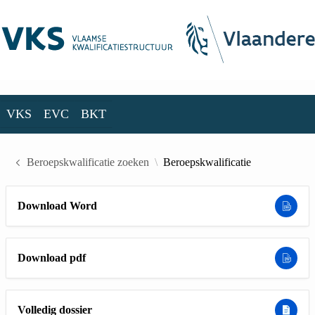
Skip to Main Content
VKS
EVC
BKT
VKS
EVC
BKT
Beroepskwalificatie zoeken
Beroepskwalificatie
Download Word
Download pdf
Volledig dossier