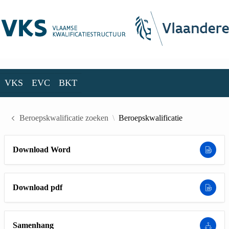
Skip to Main Content
VKS
EVC
BKT
VKS
EVC
BKT
Beroepskwalificatie zoeken
Beroepskwalificatie
Download Word
Download pdf
Samenhang