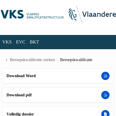
Skip to Main Content
VKS
EVC
BKT
VKS
EVC
BKT
Beroepskwalificatie zoeken
Beroepskwalificatie
Download Word
Download pdf
Volledig dossier