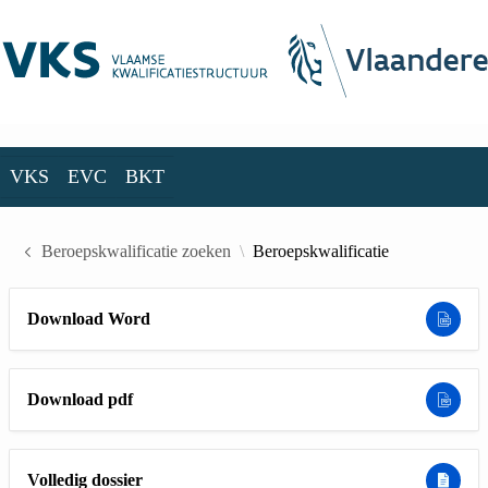
Skip to Main Content
VKS
EVC
BKT
VKS
EVC
BKT
Beroepskwalificatie zoeken
Beroepskwalificatie
Download Word
Download pdf
Volledig dossier