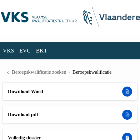
Skip to Main Content
VKS
EVC
BKT
VKS
EVC
BKT
Beroepskwalificatie zoeken
Beroepskwalificatie
Download Word
Download pdf
Volledig dossier