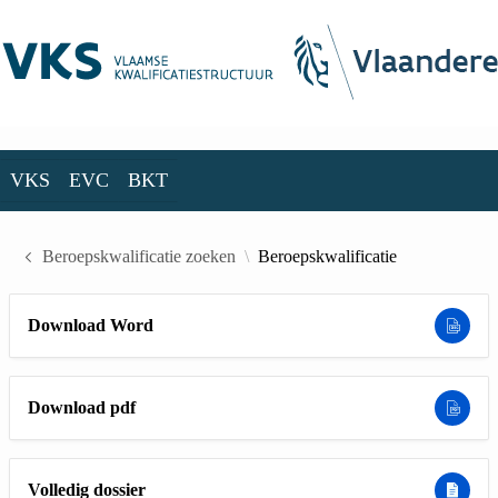
Skip to Main Content
VKS
EVC
BKT
VKS
EVC
BKT
Beroepskwalificatie zoeken
Beroepskwalificatie
Download Word
Download pdf
Volledig dossier