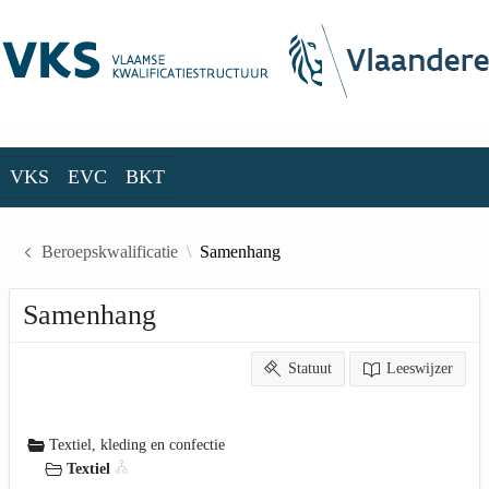
Skip to Main Content
VKS
EVC
BKT
VKS
EVC
BKT
Beroepskwalificatie
Samenhang
Samenhang
Statuut
Leeswijzer
Textiel, kleding en confectie
Textiel