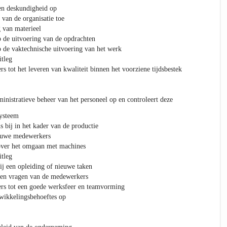
en deskundigheid op
 van de organisatie toe
 van materieel
p de uitvoering van de opdrachten
op de vaktechnische uitvoering van het werk
itleg
 tot het leveren van kwaliteit binnen het voorziene tijdsbestek
dministratieve beheer van het personeel op en controleert deze
systeem
 bij in het kader van de productie
ieuwe medewerkers
over het omgaan met machines
itleg
j een opleiding of nieuwe taken
n en vragen van de medewerkers
rs tot een goede werksfeer en teamvorming
wikkelingsbehoeftes op