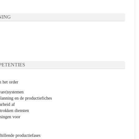
NING
ETENTIES
n het order
ware)systemen
lanning en de productiefiches
arheid af
trokken diensten
ssingen voor
hillende productiefases