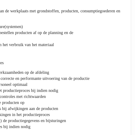
van de werkplaats met grondstoffen, producten, consumptiegoederen en
are(systemen)
bestellen producten af op de planning en de
 het verbruik van het materiaal
ces
erkzaamheden op de afdeling
, correcte en performante uitvoering van de productie
rsoneel optimaal
t productieproces bij indien nodig
 controles met richtwaarden
e producten op
s bij afwijkingen aan de producten
kingen in het productieproces
t) de productiegegevens en bijsturingen
s bij indien nodig