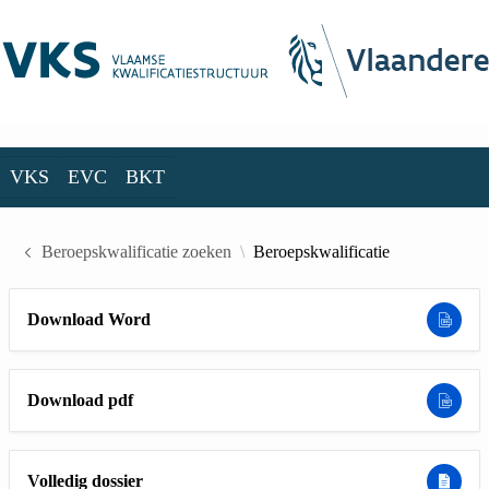
Skip to Main Content
VKS
EVC
BKT
VKS
EVC
BKT
Beroepskwalificatie zoeken
Beroepskwalificatie
Download Word
Download pdf
Volledig dossier