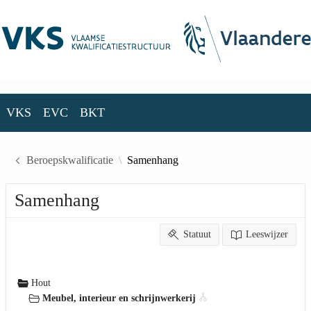
Skip to Main Content
VKS
EVC
BKT
VKS
EVC
BKT
Beroepskwalificatie
Samenhang
Samenhang
Statuut
Leeswijzer
Hout
Meubel, interieur en schrijnwerkerij