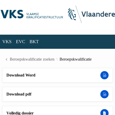
Skip to Main Content
VKS
EVC
BKT
VKS
EVC
BKT
Beroepskwalificatie zoeken
Beroepskwalificatie
Download Word
Download pdf
Volledig dossier