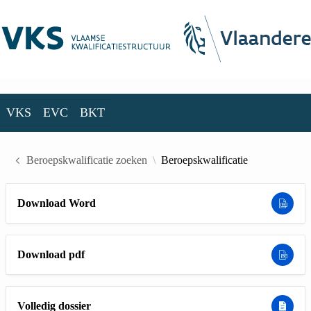
Skip to Main Content
VKS
EVC
BKT
VKS
EVC
BKT
Beroepskwalificatie zoeken
Beroepskwalificatie
Download Word
Download pdf
Volledig dossier