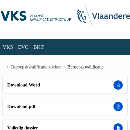
Skip to Main Content
VKS
EVC
BKT
VKS
EVC
BKT
Beroepskwalificatie zoeken
Beroepskwalificatie
Download Word
Download pdf
Volledig dossier