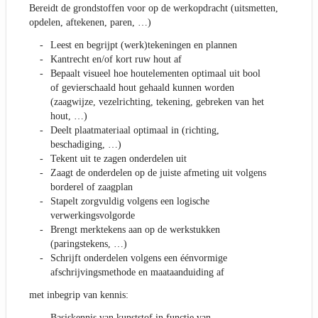
Bereidt de grondstoffen voor op de werkopdracht (uitsmetten,
opdelen, aftekenen, paren, …)
Leest en begrijpt (werk)tekeningen en plannen
Kantrecht en/of kort ruw hout af
Bepaalt visueel hoe houtelementen optimaal uit bool
of gevierschaald hout gehaald kunnen worden
(zaagwijze, vezelrichting, tekening, gebreken van het
hout, …)
Deelt plaatmateriaal optimaal in (richting,
beschadiging, …)
Tekent uit te zagen onderdelen uit
Zaagt de onderdelen op de juiste afmeting uit volgens
borderel of zaagplan
Stapelt zorgvuldig volgens een logische
verwerkingsvolgorde
Brengt merktekens aan op de werkstukken
(paringstekens, …)
Schrijft onderdelen volgens een éénvormige
afschrijvingsmethode en maataanduiding af
met inbegrip van kennis:
Basiskennis van kunststof in functie van