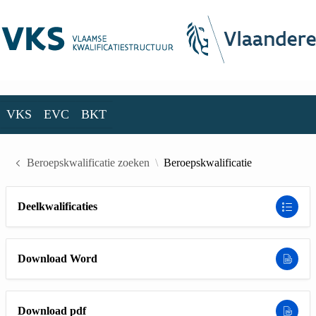
Skip to Main Content
VKS
EVC
BKT
VKS
EVC
BKT
Beroepskwalificatie zoeken
Beroepskwalificatie
Deelkwalificaties
Download Word
Download pdf