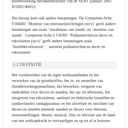
houtbewerking beroepenstructuur van de SERV (januari 2002
D/2001/4665/).
Het beroep kent ook andere benamingen. De Competent-fiche
F160401 ‘Monteur van interieurinrichtingen (m/v)’ geeft andere
benamingen aan zoals ‘installateur van stands’ en ‘monteur van
stands’. Competent-fiche L150301 ‘Podiumtechnicus decor en
rekwisieten (m/v)’ geeft andere benamingen zoals
‘hoofddecorbouwer’, ‘assistent podiumtechnicus decor en
rekwisieten’.
DEFINITIE
Het voorbereiden van de eigen werkzaamheden en het
verwerken van de grondstoffen, het in- en omstellen van
(houtbewerkings)machines, het bewerken, vergaren van
onderdelen voor decors en standen, het op- en afbouwen, het
integreren van rekwisieten, sanitaire en elektrische toestellen en
(audiovisuele) randapparatuur en het afwerken en inrichten van
decors en standen teneinde standen en decors voor beurzen,
tentoonstellingen, theater, musical, film en televisie aan de hand
van een werkopdracht te vervaardigen en op en af te bouwen.