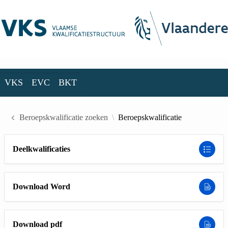
Skip to Main Content
VKS
EVC
BKT
VKS
EVC
BKT
Beroepskwalificatie zoeken
Beroepskwalificatie
Deelkwalificaties
Download Word
Download pdf