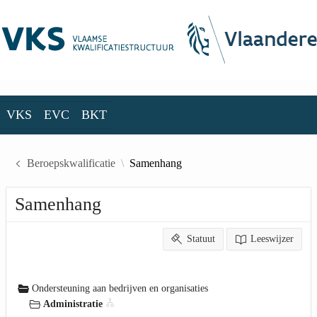
Skip to Main Content
VKS
EVC
BKT
VKS
EVC
BKT
Beroepskwalificatie
Samenhang
Samenhang
Statuut
Leeswijzer
Ondersteuning aan bedrijven en organisaties
Administratie