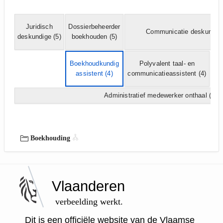
Juridisch
Dossierbeheerder
Communicatie deskundig
deskundige
(5)
boekhouden
(5)
Boekhoudkundig
Polyvalent taal- en
Co
assistent
(4)
communicatieassistent
(4)
as
Administratief medewerker onthaal
(3)
Boekhouding
Vlaanderen
verbeelding werkt.
Dit is een officiële website van de Vlaamse