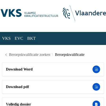
Skip to Main Content
VKS
EVC
BKT
VKS
EVC
BKT
Beroepskwalificatie zoeken
Beroepskwalificatie
Download Word
Download pdf
Volledig dossier