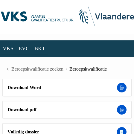
Skip to Main Content
VKS
EVC
BKT
VKS
EVC
BKT
Beroepskwalificatie zoeken
Beroepskwalificatie
Download Word
Download pdf
Volledig dossier