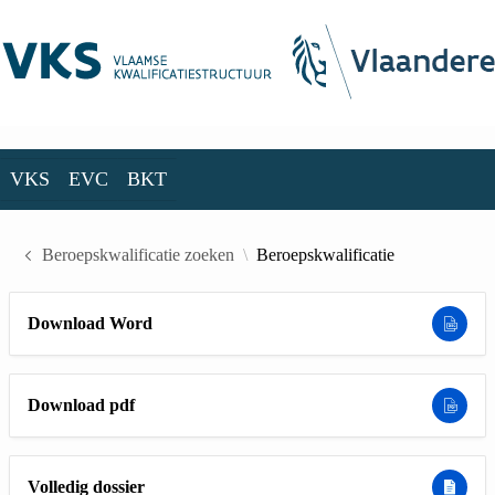
Skip to Main Content
VKS
EVC
BKT
VKS
EVC
BKT
Beroepskwalificatie zoeken
Beroepskwalificatie
Download Word
Download pdf
Volledig dossier