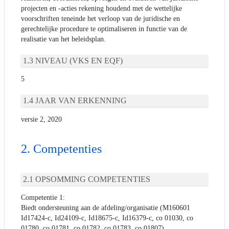
projecten en -acties rekening houdend met de wettelijke
voorschriften teneinde het verloop van de juridische en
gerechtelijke procedure te optimaliseren in functie van de
realisatie van het beleidsplan.
NIVEAU (VKS EN EQF)
5
JAAR VAN ERKENNING
versie 2, 2020
Competenties
OPSOMMING COMPETENTIES
Competentie 1:
Biedt ondersteuning aan de afdeling/organisatie (M160601
Id17424-c, Id24109-c, Id18675-c, Id16379-c, co 01030, co
01780, co 01781, co 01782, co 01783, co 01807)