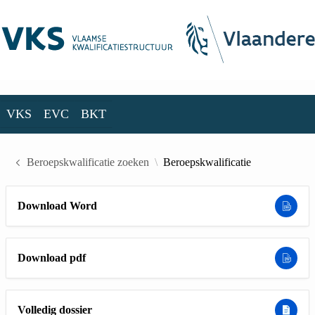
Skip to Main Content
VKS
EVC
BKT
VKS
EVC
BKT
Beroepskwalificatie zoeken
Beroepskwalificatie
Download Word
Download pdf
Volledig dossier