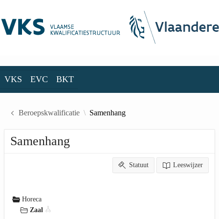
Skip to Main Content
VKS
EVC
BKT
VKS
EVC
BKT
Beroepskwalificatie
Samenhang
Samenhang
Statuut
Leeswijzer
Horeca
Zaal