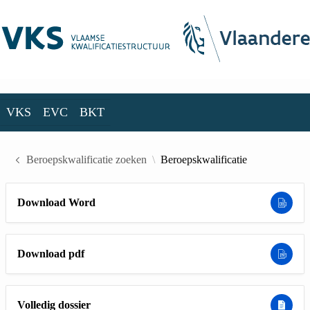
Skip to Main Content
VKS
EVC
BKT
VKS
EVC
BKT
Beroepskwalificatie zoeken
Beroepskwalificatie
Download Word
Download pdf
Volledig dossier