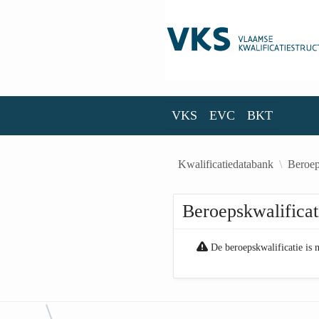
Skip to Main Content
VKS
EVC
BKT
VKS
EVC
BKT
Kwalificatiedatabank
Beroep
Beroepskwalificat
De beroepskwalificatie is 