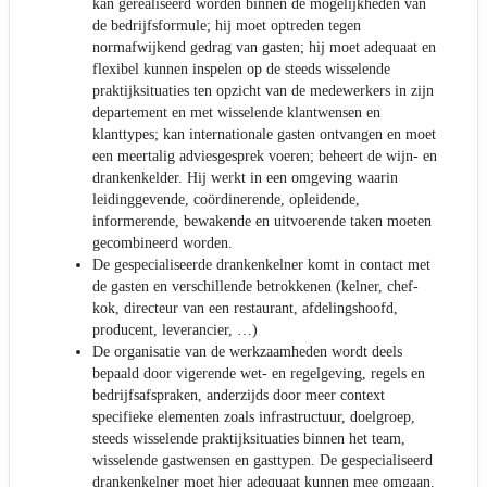
kan gerealiseerd worden binnen de mogelijkheden van
de bedrijfsformule; hij moet optreden tegen
normafwijkend gedrag van gasten; hij moet adequaat en
flexibel kunnen inspelen op de steeds wisselende
praktijksituaties ten opzicht van de medewerkers in zijn
departement en met wisselende klantwensen en
klanttypes; kan internationale gasten ontvangen en moet
een meertalig adviesgesprek voeren; beheert de wijn- en
drankenkelder. Hij werkt in een omgeving waarin
leidinggevende, coördinerende, opleidende,
informerende, bewakende en uitvoerende taken moeten
gecombineerd worden.
De gespecialiseerde drankenkelner komt in contact met
de gasten en verschillende betrokkenen (kelner, chef-
kok, directeur van een restaurant, afdelingshoofd,
producent, leverancier, …)
De organisatie van de werkzaamheden wordt deels
bepaald door vigerende wet- en regelgeving, regels en
bedrijfsafspraken, anderzijds door meer context
specifieke elementen zoals infrastructuur, doelgroep,
steeds wisselende praktijksituaties binnen het team,
wisselende gastwensen en gasttypen. De gespecialiseerd
drankenkelner moet hier adequaat kunnen mee omgaan.