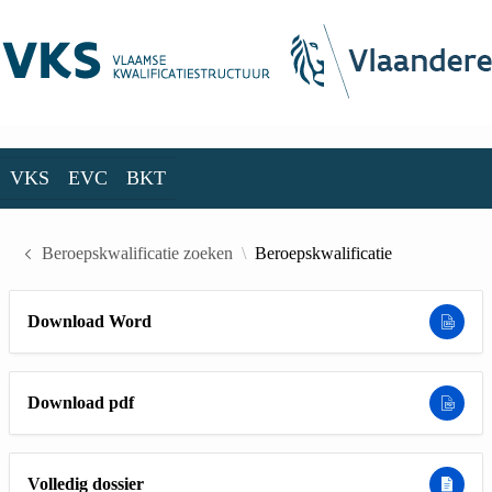
Skip to Main Content
VKS
EVC
BKT
VKS
EVC
BKT
Beroepskwalificatie zoeken
Beroepskwalificatie
Download Word
Download pdf
Volledig dossier