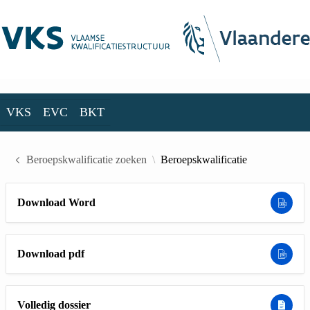
Skip to Main Content
VKS
EVC
BKT
VKS
EVC
BKT
Beroepskwalificatie zoeken
Beroepskwalificatie
Download Word
Download pdf
Volledig dossier