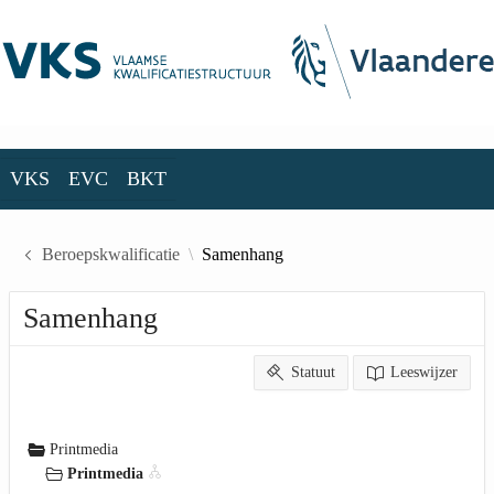
Skip to Main Content
VKS
EVC
BKT
VKS
EVC
BKT
Beroepskwalificatie
Samenhang
Samenhang
Statuut
Leeswijzer
Printmedia
Printmedia