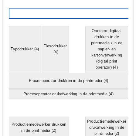
Pro
Operator digitaal
drukken in de
printmedia / in de
Flexodrukker
Typodrukker
(4)
papier- en
(4)
kartonverwerking
(digital print
operator)
(4)
Procesoperator drukken in de printmedia
(4)
Procesoperator drukafwerking in de printmedia
(4)
Ve
Productiemedewerker
Productiemedewerker drukken
drukafwerking in de
in de printmedia
(2)
printmedia
(2)