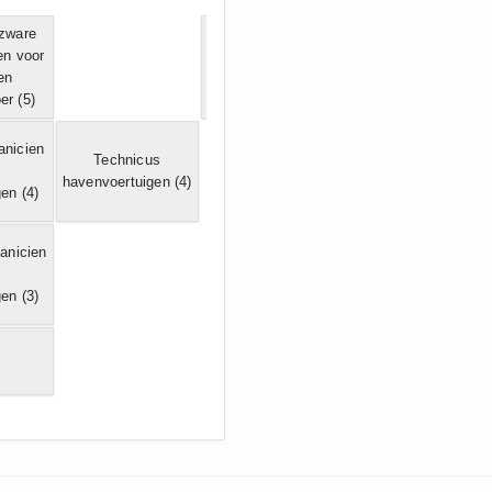
zware
en voor
Technicus
Technicus
en
heftrucks
(5)
bouwmachines
(5)
er
(5)
anicien
Technicus
havenvoertuigen
(4)
gen
(4)
anicien
gen
(3)