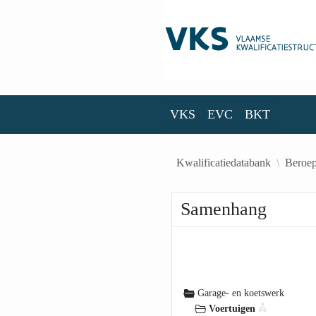
Skip to Main Content
VKS
EVC
BKT
VKS
EVC
BKT
Kwalificatiedatabank
Beroep
Samenhang
Garage- en koetswerk
Voertuigen