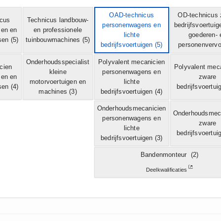
OAD-technicus
OD-technicus 
icus
Technicus landbouw-
personenwagens en
bedrijfsvoertuig
sen en
en professionele
lichte
goederen- 
sen
(5)
tuinbouwmachines
(5)
bedrijfsvoertuigen
(5)
personenvervo
Onderhoudsspecialist
Polyvalent mecanicien
cien
Polyvalent mec
kleine
personenwagens en
sen en
zware
motorvoertuigen en
lichte
sen
(4)
bedrijfsvoertui
machines
(3)
bedrijfsvoertuigen
(4)
Onderhoudsmecanicien
Onderhoudsmec
personenwagens en
zware
lichte
bedrijfsvoertui
bedrijfsvoertuigen
(3)
Bandenmonteur
(2)
Deelkwalificaties