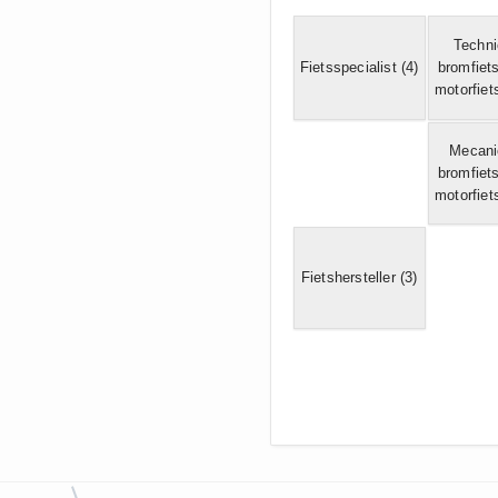
Techn
Fietsspecialist
(4)
bromfiet
motorfiet
Mecani
bromfiet
motorfiet
Fietshersteller
(3)