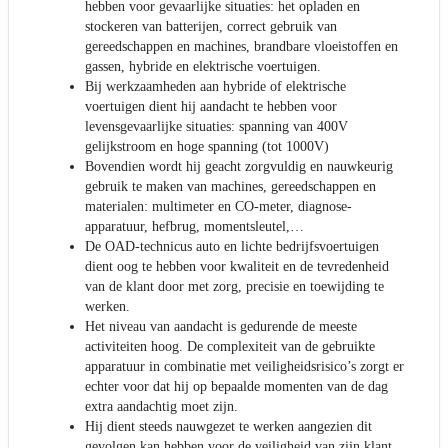
hebben voor gevaarlijke situaties: het opladen en
stockeren van batterijen, correct gebruik van
gereedschappen en machines, brandbare vloeistoffen en
gassen, hybride en elektrische voertuigen.
Bij werkzaamheden aan hybride of elektrische
voertuigen dient hij aandacht te hebben voor
levensgevaarlijke situaties: spanning van 400V
gelijkstroom en hoge spanning (tot 1000V)
Bovendien wordt hij geacht zorgvuldig en nauwkeurig
gebruik te maken van machines, gereedschappen en
materialen: multimeter en CO-meter, diagnose-
apparatuur, hefbrug, momentsleutel,…
De OAD-technicus auto en lichte bedrijfsvoertuigen
dient oog te hebben voor kwaliteit en de tevredenheid
van de klant door met zorg, precisie en toewijding te
werken.
Het niveau van aandacht is gedurende de meeste
activiteiten hoog. De complexiteit van de gebruikte
apparatuur in combinatie met veiligheidsrisico’s zorgt er
echter voor dat hij op bepaalde momenten van de dag
extra aandachtig moet zijn.
Hij dient steeds nauwgezet te werken aangezien dit
gevolgen kan hebben voor de veiligheid van zijn klant