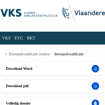
Skip to Main Content
VKS
EVC
BKT
VKS
EVC
BKT
Beroepskwalificatie zoeken
Beroepskwalificatie
Download Word
Download pdf
Volledig dossier