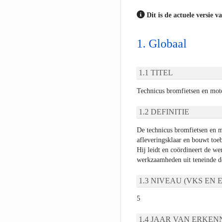
Dit is de actuele versie v
Globaal
TITEL
Technicus bromfietsen en moto
DEFINITIE
De technicus bromfietsen en m
afleveringsklaar en bouwt toeb
Hij leidt en coördineert de w
werkzaamheden uit teneinde de
NIVEAU (VKS EN E
5
JAAR VAN ERKEN