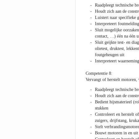
Raadpleegt technische b
Houdt zich aan de constr
Luistert naar specifieke 
Interpreteert foutmeldin
Sluit mogelijke oorzaken 
contact, …) één na één u
Sluit geijkte test- en di
olietest, druktest, lekke
foutgeheugen uit
Interpreteert waarneming
Competentie 8:
Vervangt of herstelt motoren, 
Raadpleegt technische b
Houdt zich aan de constr
Bedient hijsmaterieel (ro
stukken
Controleert en herstelt 
zuigers, drijfstang, kru
Stelt verbrandingsmotore
Bouwt motoren in en uit