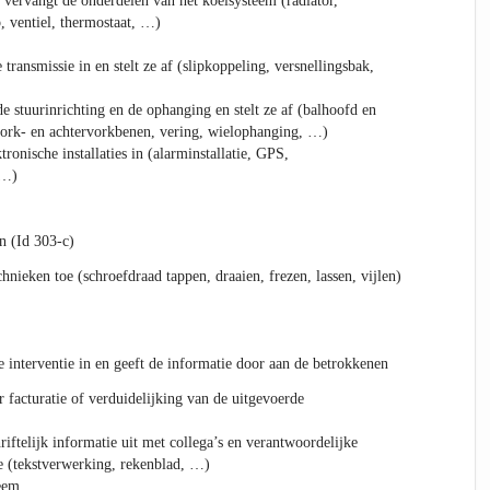
f vervangt de onderdelen van het koelsysteem (radiator,
 ventiel, thermostaat, …)
ransmissie in en stelt ze af (slipkoppeling, versnellingsbak,
e stuurinrichting en de ophanging en stelt ze af (balhoofd en
vork- en achtervorkbenen, vering, wielophanging, …)
tronische installaties in (alarminstallatie, GPS,
 …)
n (Id 303-c)
nieken toe (schroefdraad tappen, draaien, frezen, lassen, vijlen)
interventie in en geeft de informatie door aan de betrokkenen
 facturatie of verduidelijking van de uitgevoerde
iftelijk informatie uit met collega’s en verantwoordelijke
e (tekstverwerking, rekenblad, …)
eem