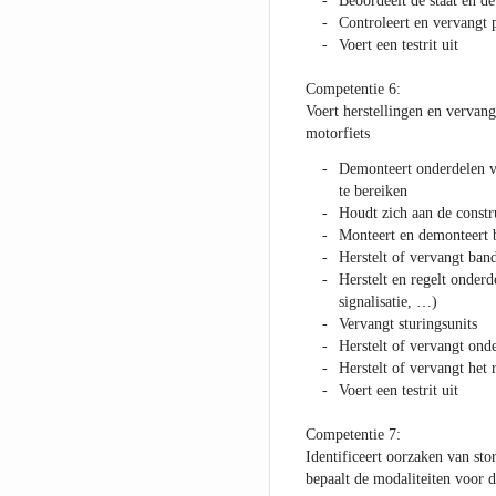
Beoordeelt de staat en d
Controleert en vervangt 
Voert een testrit uit
Competentie 6:
Voert herstellingen en vervan
motorfiets
Demonteert onderdelen v
te bereiken
Houdt zich aan de constr
Monteert en demonteert 
Herstelt of vervangt ban
Herstelt en regelt onderd
signalisatie, …)
Vervangt sturingsunits
Herstelt of vervangt onde
Herstelt of vervangt het 
Voert een testrit uit
Competentie 7:
Identificeert oorzaken van sto
bepaalt de modaliteiten voor d