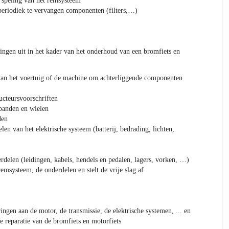
e speling van het remsysteem
periodiek te vervangen componenten (filters,…)
gingen uit in het kader van het onderhoud van een bromfiets en
an het voertuig of de machine om achterliggende componenten
ucteursvoorschriften
banden en wielen
den
elen van het elektrische systeem (batterij, bedrading, lichten,
rdelen (leidingen, kabels, hendels en pedalen, lagers, vorken, …)
remsysteem, de onderdelen en stelt de vrije slag af
ringen aan de motor, de transmissie, de elektrische systemen, ... en
e reparatie van de bromfiets en motorfiets