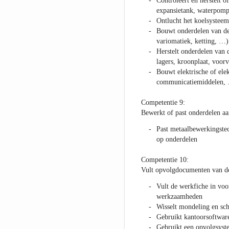
Controleert en herstelt o
expansietank, waterpomp,
Ontlucht het koelsysteem
Bouwt onderdelen van de t
variomatiek, ketting, …)
Herstelt onderdelen van d
lagers, kroonplaat, voor
Bouwt elektrische of elek
communicatiemiddelen,
Competentie 9:
Bewerkt of past onderdelen aa
Past metaalbewerkingstech
op onderdelen
Competentie 10:
Vult opvolgdocumenten van de 
Vult de werkfiche in voor
werkzaamheden
Wisselt mondeling en schr
Gebruikt kantoorsoftwar
Gebruikt een opvolgsyst