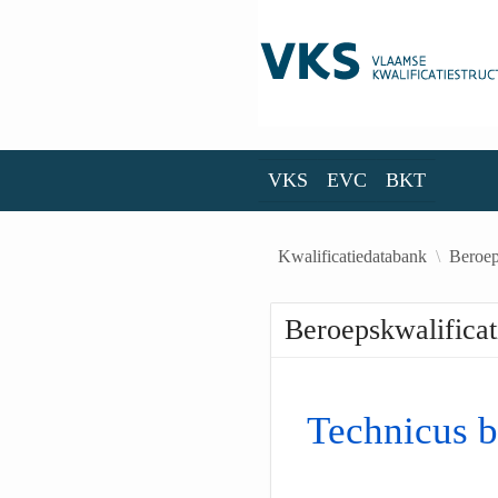
Skip to Main Content
VKS
EVC
BKT
VKS
EVC
BKT
Kwalificatiedatabank
Beroep
Beroepskwalificat
Technicus b