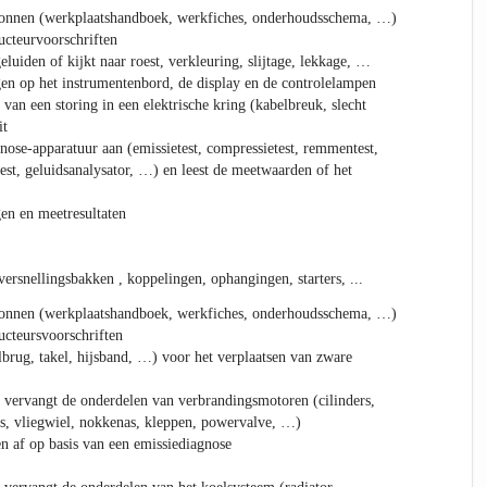
ronnen (werkplaatshandboek, werkfiches, onderhoudsschema, …)
ucteurvoorschriften
geluiden of kijkt naar roest, verkleuring, slijtage, lekkage, …
gen op het instrumentenbord, de display en de controlelampen
van een storing in een elektrische kring (kabelbreuk, slecht
it
agnose-apparatuur aan (emissietest, compressietest, remmentest,
ntest, geluidsanalysator, …) en leest de meetwaarden of het
en en meetresultaten
versnellingsbakken , koppelingen, ophangingen, starters, ...
ronnen (werkplaatshandboek, werkfiches, onderhoudsschema, …)
ucteursvoorschriften
lbrug, takel, hijsband, …) voor het verplaatsen van zware
of vervangt de onderdelen van verbrandingsmotoren (cilinders,
kas, vliegwiel, nokkenas, kleppen, powervalve, …)
n af op basis van een emissiediagnose