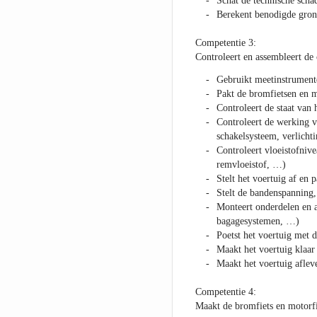
Schat de technische scha
Berekent benodigde gron
Competentie 3:
Controleert en assembleert de
Gebruikt meetinstrument
Pakt de bromfietsen en m
Controleert de staat van 
Controleert de werking v
schakelsysteem, verlich
Controleert vloeistofnive
remvloeistof, …)
Stelt het voertuig af en 
Stelt de bandenspanning,
Monteert onderdelen en a
bagagesystemen, …)
Poetst het voertuig met d
Maakt het voertuig klaar
Maakt het voertuig aflev
Competentie 4:
Maakt de bromfiets en motorfi