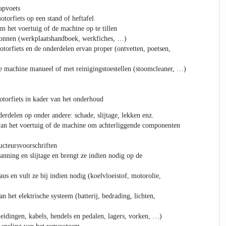
tapvoets
otorfiets op een stand of heftafel
 het voertuig of de machine op te tillen
ronnen (werkplaatshandboek, werkfiches, …)
torfiets en de onderdelen ervan proper (ontvetten, poetsen,
de machine manueel of met reinigingstoestellen (stoomcleaner, …)
otorfiets in kader van het onderhoud
derdelen op onder andere: schade, slijtage, lekken enz.
an het voertuig of de machine om achterliggende componenten
ucteursvoorschriften
anning en slijtage en brengt ze indien nodig op de
aus en vult ze bij indien nodig (koelvloeistof, motorolie,
n het elektrische systeem (batterij, bedrading, lichten,
leidingen, kabels, hendels en pedalen, lagers, vorken, …)