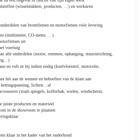
de na een ongeval in functie van zijn eigen werk
dstoffen (wisselstukken, producten, …) en werkuren
 onderdelen van bromfietsen en motorfietsen vóór levering
en (multimeter, CO-meter, …)
otorfietsen uit
het voertuig
an alle onderdelen (motor, remmen, ophanging, stuurinrichting,
ting…)
aus en vult ze bij indien nodig (koelvloeistof, motorolie,
past het aan de wensen en behoeften van de klant aan
 kettingspanning, lichten…af
ccessoires (zoals spiegels, kofferbak, wielen, windscherm,
e juiste producten en materieel
 om in de showroom te plaatsen
eringsklaar
ets klaar in het kader van het onderhoud