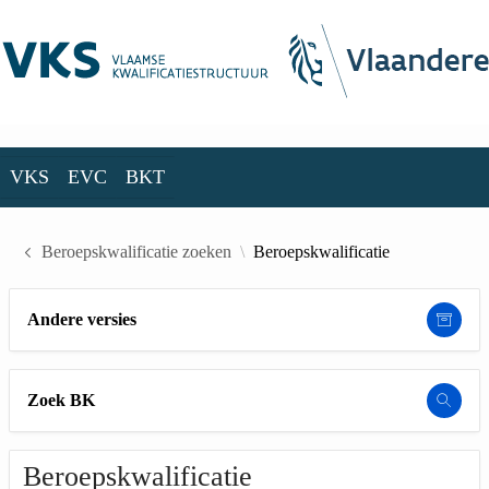
Skip to Main Content
VKS
EVC
BKT
VKS
EVC
BKT
Beroepskwalificatie zoeken
Beroepskwalificatie
Andere versies
Zoek BK
Beroepskwalificatie