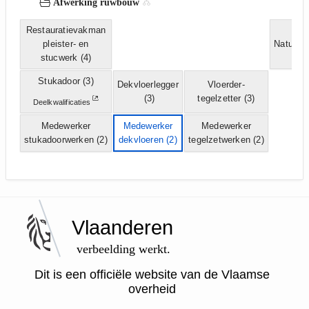
Afwerking ruwbouw
Restauratievakman
pleister- en
Natuurs
stucwerk
(4)
Stukadoor
(3)
Dekvloerlegger
Vloerder-
(3)
tegelzetter
(3)
Deelkwalificaties
Medewerker
Medewerker
Medewerker
stukadoorwerken
(2)
dekvloeren
(2)
tegelzetwerken
(2)
Vlaanderen
verbeelding werkt.
Dit is een officiële website van de Vlaamse
overheid