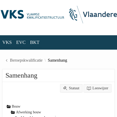
Skip to Main Content
VKS
EVC
BKT
VKS
EVC
BKT
Beroepskwalificatie
Samenhang
Samenhang
Statuut
Leeswijzer
Bouw
Afwerking bouw