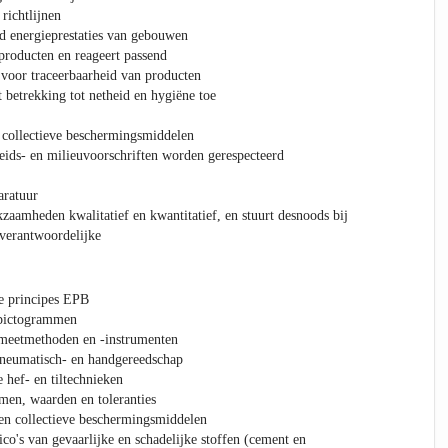
 richtlijnen
nd energieprestaties van gebouwen
producten en reageert passend
 voor traceerbaarheid van producten
 betrekking tot netheid en hygiëne toe
 collectieve beschermingsmiddelen
heids- en milieuvoorschriften worden gerespecteerd
aratuur
kzaamheden kwalitatief en kwantitatief, en stuurt desnoods bij
verantwoordelijke
e principes EPB
)pictogrammen
 meetmethoden en -instrumenten
pneumatisch- en handgereedschap
hef- en tiltechnieken
men, waarden en toleranties
en collectieve beschermingsmiddelen
ico's van gevaarlijke en schadelijke stoffen (cement en