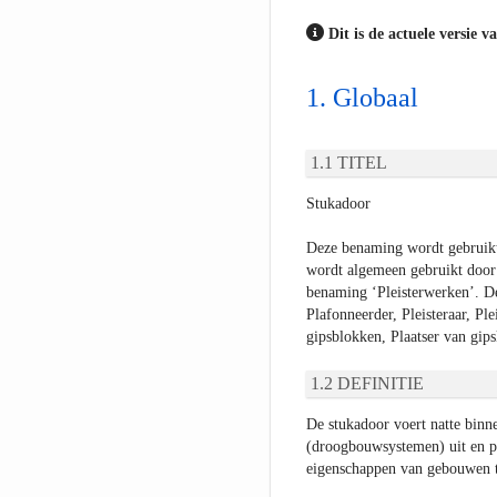
Dit is de actuele versie v
Globaal
TITEL
Stukadoor
Deze benaming wordt gebruikt
wordt algemeen gebruikt door
benaming ‘Pleisterwerken’. D
Plafonneerder, Pleisteraar, Pl
gipsblokken, Plaatser van gi
DEFINITIE
De stukadoor voert natte binne
(droogbouwsystemen) uit en pl
eigenschappen van gebouwen te