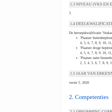
NIVEAU (VKS EN E
3
DEELKWALIFICATI
De beroepskwalificatie 'Stuka
'Plaatser buitenbeplei
4, 5, 6, 7, 8, 9, 10, 11
'Plaatser droge beplei
4, 5, 6, 7, 8, 9, 10, 1
'Plaatser natte binnen
2, 3, 4, 5, 6, 7, 8, 9, 
JAAR VAN ERKEN
versie 5, 2020
Competenties
OPSOMMING COMP