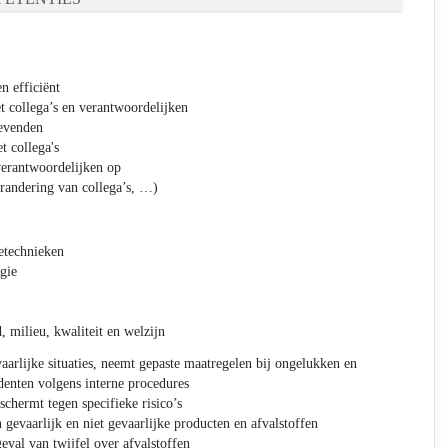
n efficiënt
t collega’s en verantwoordelijken
gevenden
t collega's
verantwoordelijken op
erandering van collega’s, …)
etechnieken
gie
 milieu, kwaliteit en welzijn
aarlijke situaties, neemt gepaste maatregelen bij ongelukken en
denten volgens interne procedures
chermt tegen specifieke risico’s
gevaarlijk en niet gevaarlijke producten en afvalstoffen
eval van twijfel over afvalstoffen