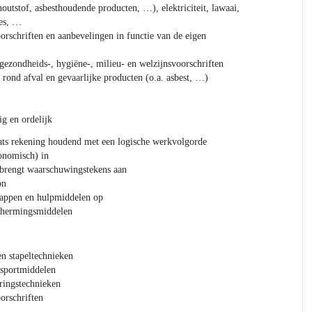
houtstof, asbesthoudende producten, …), elektriciteit, lawaai,
ies, …
orschriften en aanbevelingen in functie van de eigen
 gezondheids-, hygiëne-, milieu- en welzijnsvoorschriften
 rond afval en gevaarlijke producten (o.a. asbest, …)
ig en ordelijk
aats rekening houdend met een logische werkvolgorde
onomisch) in
n brengt waarschuwingstekens aan
on
happen en hulpmiddelen op
schermingsmiddelen
en stapeltechnieken
nsportmiddelen
ringstechnieken
orschriften