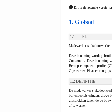
Dit is de actuele versie v
Globaal
TITEL
Medewerker stukadoorwerken
Deze benaming wordt gebruikt
Constructiv. Deze benaming w
Beroepscompetentieprofiel (O
Gipswerker, Plaatser van gips
DEFINITIE
De medewerker stukadoorwerken
buitenbepleisteringen, droge b
gipsblokken teneinde de bouwf
af te werken.