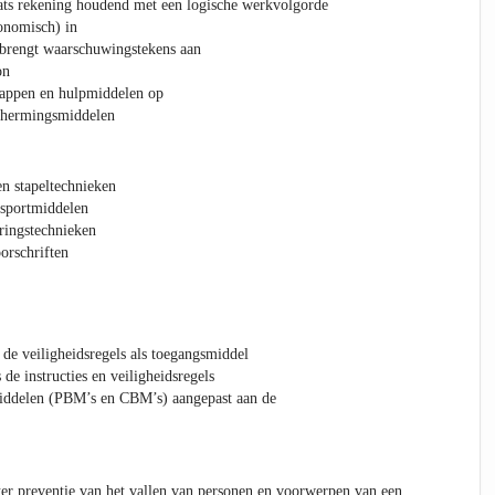
aats rekening houdend met een logische werkvolgorde
onomisch) in
n brengt waarschuwingstekens aan
on
happen en hulpmiddelen op
schermingsmiddelen
en stapeltechnieken
nsportmiddelen
ringstechnieken
orschriften
 de veiligheidsregels als toegangsmiddel
 de instructies en veiligheidsregels
iddelen (PBM’s en CBM’s) aangepast aan de
er preventie van het vallen van personen en voorwerpen van een