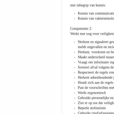
met inbegrip van kennis:
Kennis van communicati
Kennis van vakterminolo
Competentie 2:
Werkt met oog voor veiligheid,
Herkent en signaleert gev
meldt ongevallen en inci
Herkent, voorkomt en bes
Maakt onderscheid tussen 
Vraagt om informatie ing
Sorteert afval volgens de
Respecteert de regels ro
Herkent asbesthoudende 
Houdt zich aan de regels
Past de voorschriften met
Werkt ergonomisch
Gebruikt persoonlijke en
Ziet er op toe dat veilig
Beperkt stofemissie
Gebruikt (stof)afzuigapp