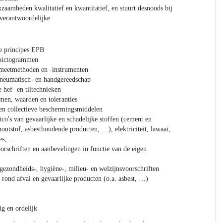
kzaamheden kwalitatief en kwantitatief, en stuurt desnoods bij
verantwoordelijke
e principes EPB
)pictogrammen
 meetmethoden en -instrumenten
pneumatisch- en handgereedschap
hef- en tiltechnieken
men, waarden en toleranties
en collectieve beschermingsmiddelen
ico's van gevaarlijke en schadelijke stoffen (cement en
houtstof, asbesthoudende producten, …), elektriciteit, lawaai,
ies, …
orschriften en aanbevelingen in functie van de eigen
 gezondheids-, hygiëne-, milieu- en welzijnsvoorschriften
 rond afval en gevaarlijke producten (o.a. asbest, …)
ig en ordelijk