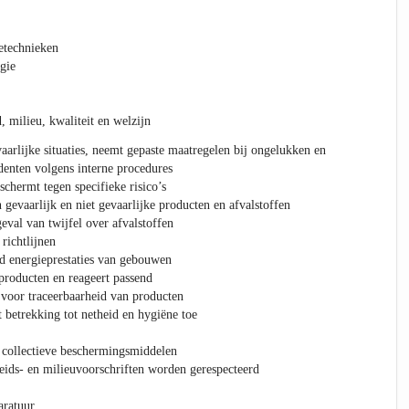
etechnieken
gie
 milieu, kwaliteit en welzijn
aarlijke situaties, neemt gepaste maatregelen bij ongelukken en
denten volgens interne procedures
chermt tegen specifieke risico’s
gevaarlijk en niet gevaarlijke producten en afvalstoffen
eval van twijfel over afvalstoffen
 richtlijnen
nd energieprestaties van gebouwen
producten en reageert passend
 voor traceerbaarheid van producten
 betrekking tot netheid en hygiëne toe
 collectieve beschermingsmiddelen
heids- en milieuvoorschriften worden gerespecteerd
aratuur