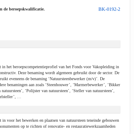
BK-0192-2
an de beroepskwalificatie.
in het beroepscompetentieprofiel van het Fonds voor Vakopleiding in
onstructiv. Deze benaming wordt algemeen gebruikt door de sector. De
uikt eveneens de benaming ‘Natuursteenbewerker (m/v)’. De
dere benamingen aan zoals ‘Steenhouwer’, ‘Marmerbewerker’, ‘Bikker
 natuursteen’, ‘Polijster van natuursteen’, ‘Steller van natuursteen’,
elsteller’, …
t in voor het bewerken en plaatsen van natuursteen teneinde gebouwen
 monumenten op te richten of renovatie- en restauratiewerkzaamheden