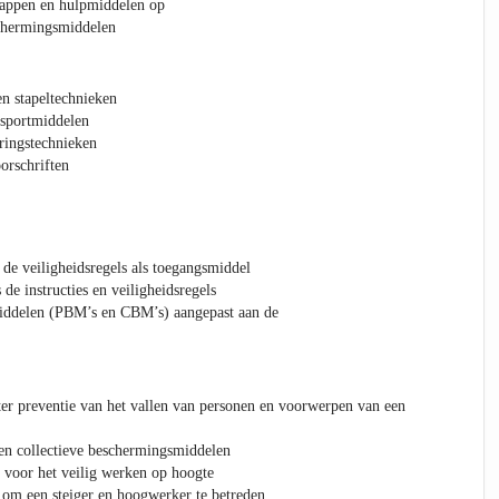
happen en hulpmiddelen op
schermingsmiddelen
en stapeltechnieken
nsportmiddelen
ringstechnieken
orschriften
 de veiligheidsregels als toegangsmiddel
 de instructies en veiligheidsregels
iddelen (PBM’s en CBM’s) aangepast aan de
er preventie van het vallen van personen en voorwerpen van een
en collectieve beschermingsmiddelen
 voor het veilig werken op hoogte
om een steiger en hoogwerker te betreden