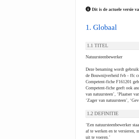
Dit is de actuele versie v
Globaal
TITEL
Natuursteenbewerker
Deze benaming wordt gebruikt 
de Bouwnijverheid fvb - ffc c
Competent-fiche F161201 gebr
Competent-fiche geeft ook an
van natuursteen’, ‘Plaatser van
‘Zager van natuursteen’, ‘Gev
DEFINITIE
‘Een natuursteenbewerker staa
af te werken en te versieren,
uit te voeren.’