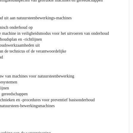
eiligheidsaspecten van gebruikte machines en gereedschappen
ud uit aan natuursteenbewerkings-machines
nisch onderhoud op
e machine in veiligheidsmodus voor het uitvoeren van onderhoud
houdsplan en -richtlijnen
houdswerkzaamheden uit
n de technicus of de verantwoordelijke
ud
uw van machines voor natuursteenbewerking
tiesystemen
lijnen
n gereedschappen
chnieken en -procedures voor preventief basisonderhoud
natuursteen-bewerkingsmachines