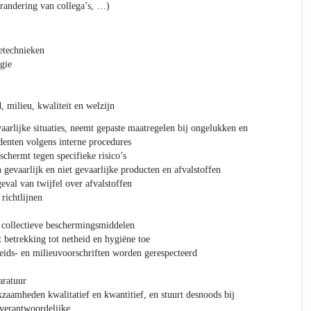
erandering van collega’s, …)
etechnieken
gie
 milieu, kwaliteit en welzijn
aarlijke situaties, neemt gepaste maatregelen bij ongelukken en
denten volgens interne procedures
chermt tegen specifieke risico’s
gevaarlijk en niet gevaarlijke producten en afvalstoffen
eval van twijfel over afvalstoffen
 richtlijnen
 collectieve beschermingsmiddelen
 betrekking tot netheid en hygiëne toe
heids- en milieuvoorschriften worden gerespecteerd
aratuur
kzaamheden kwalitatief en kwantitief, en stuurt desnoods bij
verantwoordelijke