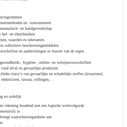
)pictogrammen
 meetmethoden en –instrumenten
pneumatisch- en handgereedschap
hef- en tiltechnieken
men, waarden en toleranties
en collectieve beschermingsmiddelen
orschriften en aanbevelingen in functie van de eigen
 gezondheids-, hygiëne-, milieu- en welzijnsvoorschriften
 rond afval en gevaarlijke producten
fieke risico’s van gevaarlijke en schadelijke stoffen (kwartsstof,
 elektriciteit, lawaai, trillingen,…
ig en ordelijk
aats rekening houdend met een logische werkvolgorde
onomisch) in
n brengt waarschuwingstekens aan
on