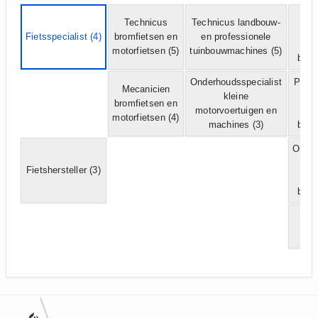
O
Technicus
Technicus landbouw-
per
Fietsspecialist
(4)
bromfietsen en
en professionele
motorfietsen
(5)
tuinbouwmachines
(5)
bedr
Onderhoudsspecialist
Polyv
Mecanicien
kleine
per
bromfietsen en
motorvoertuigen en
motorfietsen
(4)
machines
(3)
bedr
Onder
per
Fietshersteller
(3)
bedr