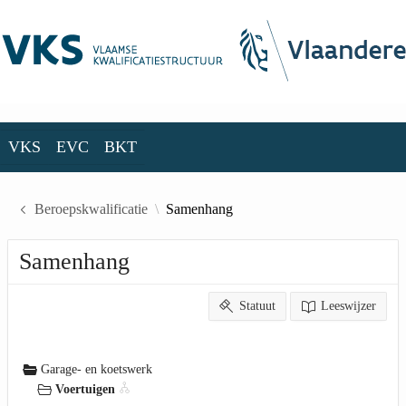
Skip to Main Content
VKS
EVC
BKT
VKS
EVC
BKT
Beroepskwalificatie
Samenhang
Samenhang
Statuut
Leeswijzer
Garage- en koetswerk
Voertuigen