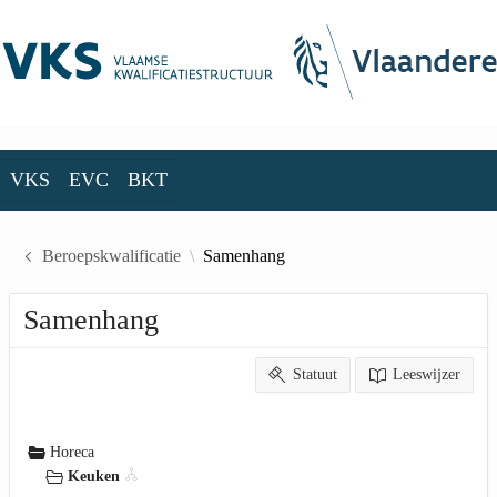
Skip to Main Content
VKS
EVC
BKT
VKS
EVC
BKT
Beroepskwalificatie
Samenhang
Samenhang
Statuut
Leeswijzer
Horeca
Keuken