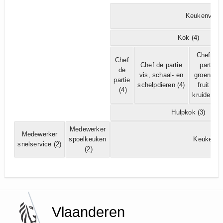
Keukenveran
Kok
(4)
Chef de
Chef
Chef de partie
partie
de
vis, schaal- en
groenten,
partie
schelpdieren
(4)
fruit en
(4)
kruiden
(4
Hulpkok
(3)
Medewerker
Medewerker
spoelkeuken
Keukenme
snelservice
(2)
(2)
Vlaanderen