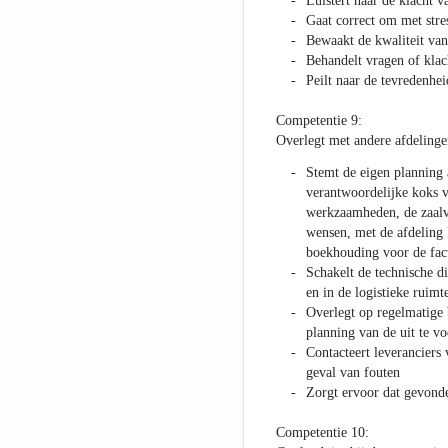
Luistert naar de klacht v
Gaat correct om met stre
Bewaakt de kwaliteit van
Behandelt vragen of klac
Peilt naar de tevredenhei
Competentie 9:
Overlegt met andere afdelingen
Stemt de eigen planning 
verantwoordelijke koks v
werkzaamheden, de zaalve
wensen, met de afdeling 
boekhouding voor de fact
Schakelt de technische di
en in de logistieke ruimt
Overlegt op regelmatige 
planning van de uit te v
Contacteert leveranciers 
geval van fouten
Zorgt ervoor dat gevond
Competentie 10: