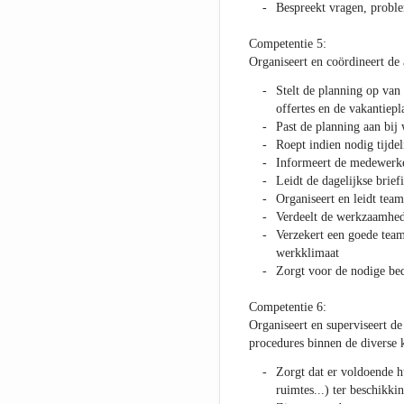
Bespreekt vragen, proble
Competentie 5:
Organiseert en coördineert de 
Stelt de planning op van
offertes en de vakantiep
Past de planning aan bij
Roept indien nodig tijde
Informeert de medewerker
Leidt de dagelijkse brief
Organiseert en leidt tea
Verdeelt de werkzaamhed
Verzekert een goede team
werkklimaat
Zorgt voor de nodige bedr
Competentie 6:
Organiseert en superviseert d
procedures binnen de diverse 
Zorgt dat er voldoende h
ruimtes...) ter beschikkin