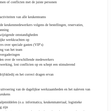
men of conflicten met de juiste personen
activiteiten van alle keukenteams
 de keukenmedewerkers volgens de bestellingen, reservaties,
lanning
 wijzigende omstandigheden
lijke werkkrachten op
s over speciale gasten (VIP's)
ing van het team
mvergaderingen
en over de verschillende medewerkers
werking, lost conflicten op en schept een stimulerend
ijfskledij en het correct dragen ervan
e uitvoering van de dagelijkse werkzaamheden en het naleven van
keukens
ulpmiddelen (o.a. informatica, keukenmateriaal, logistieke
g zijn