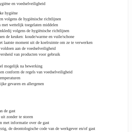
ygiëne en voedselveiligheid
jke hygiëne
n volgens de hygiënische richtlijnen
 met wettelijk toegelaten middelen
kledij volgens de hygiënische richtlijnen
nnen de keuken: koude/warme en vuile/schone
et laatste moment uit de koelruimte om ze te verwerken
 voldoen aan de voedselveiligheid
 versheid van producten voor gebruik
nel mogelijk na bewerking
en conform de regels van voedselveiligheid
temperaturen
ijke gevaren en allergenen
an de gast
it zonder te storen
m met informatie over de gast
ezig, de deontologische code van de werkgever en/of gast