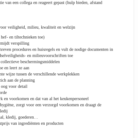
itie van een collega en reageert gepast (hulp bieden, afstand
or veiligheid, milieu, kwaliteit en welzijn
hef- en tiltechnieken toe)
ijdt verspilling
reven procedures en huisregels en vult de nodige documenten in
dselveiligheids- en milieuvoorschriften toe
 collectieve beschermingsmiddelen
e en leert ze aan
ënte wijze tussen de verschillende werkplekken
zich aan de planning
oog voor detail
orde
rk en voorkomen en dat van al het keukenpersoneel
 hygiëne, zorgt voor een verzorgd voorkomen en draagt de
ledij
al, kledij, goederen…
stprijs van ingrediënten en producten