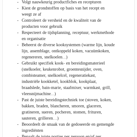
Volgt nauwkeurig productfiches en recepturen
Kiest de grondstoffen op basis van het recept en
weegt ze af
Controleert de versheid en de kwaliteit van de
producten voor gebruik
Respecteert de tijdsplanning, receptuur, werkmethode
en organisatie
Beheerst de diverse kooksystemen (warme lijn, koude
lijn, assemblage, ontkoppeld koken, vacuümkoken,
regenereren, snelkoelen...)
Gebruikt specifiek kook- en bereidingsmaterieel
(snelkoeler, keukenrobot, groentesnijder, oven,
combisteamer, snelkoelcel, regeneratiekast,
industriële kookketel, kookblok, kookplaat,
braadslede, bain-marie, staafmixer, warmkast, grill,
vleessnijmachine...)
Past de juiste bereidingstechniek toe (stoven, koken,
bakken, braden, blancheren, smoren, glaceren,
gratineren, sueren, pocheren, stomen, frituren,
sauteren, grilleren…)
Beoordeelt de smaak van de gedoseerde en gemengde
ingrediënten
Bepaalt de juiste porties per persoon en/of per