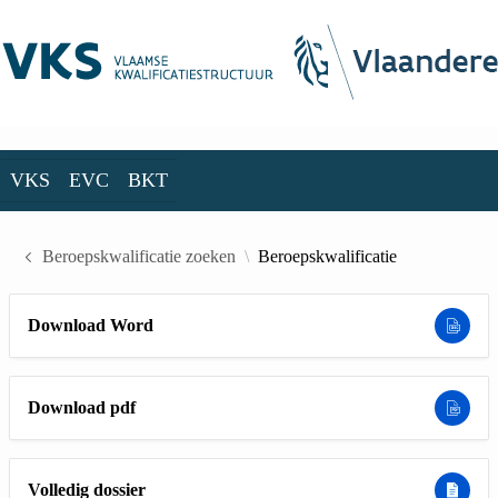
Skip to Main Content
VKS
EVC
BKT
VKS
EVC
BKT
Beroepskwalificatie zoeken
Beroepskwalificatie
Download Word
Download pdf
Volledig dossier