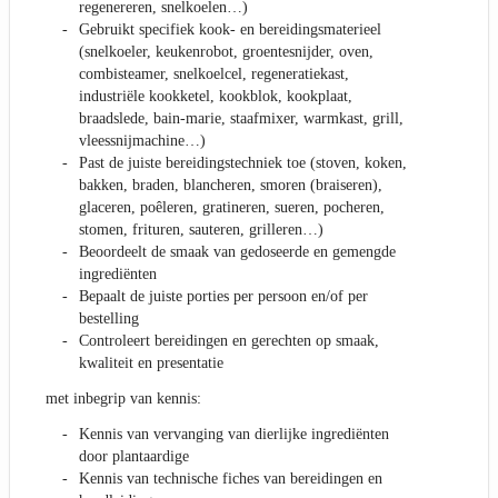
regenereren, snelkoelen…)
Gebruikt specifiek kook- en bereidingsmaterieel
(snelkoeler, keukenrobot, groentesnijder, oven,
combisteamer, snelkoelcel, regeneratiekast,
industriële kookketel, kookblok, kookplaat,
braadslede, bain-marie, staafmixer, warmkast, grill,
vleessnijmachine…)
Past de juiste bereidingstechniek toe (stoven, koken,
bakken, braden, blancheren, smoren (braiseren),
glaceren, poêleren, gratineren, sueren, pocheren,
stomen, frituren, sauteren, grilleren…)
Beoordeelt de smaak van gedoseerde en gemengde
ingrediënten
Bepaalt de juiste porties per persoon en/of per
bestelling
Controleert bereidingen en gerechten op smaak,
kwaliteit en presentatie
met inbegrip van kennis:
Kennis van vervanging van dierlijke ingrediënten
door plantaardige
Kennis van technische fiches van bereidingen en