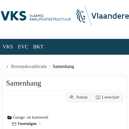
Skip to Main Content
VKS
EVC
BKT
VKS
EVC
BKT
Beroepskwalificatie
Samenhang
Samenhang
Statuut
Leeswijzer
Garage- en koetswerk
Voertuigen