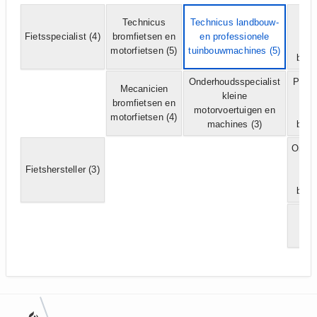
O
Technicus
Technicus landbouw-
per
Fietsspecialist
(4)
bromfietsen en
en professionele
motorfietsen
(5)
tuinbouwmachines
(5)
bedr
Onderhoudsspecialist
Polyv
Mecanicien
kleine
per
bromfietsen en
motorvoertuigen en
motorfietsen
(4)
machines
(3)
bedr
Onder
per
Fietshersteller
(3)
bedr