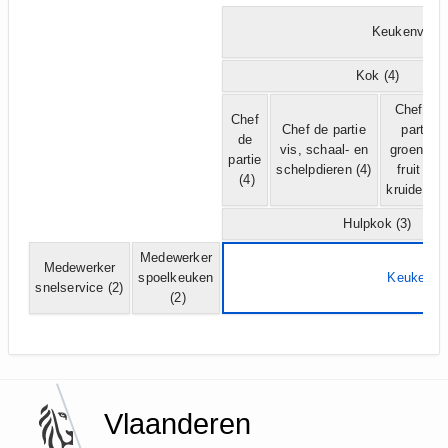
Keukenveran
Kok
(4)
Chef de
Chef
Chef de partie
partie
de
vis, schaal- en
groenten,
partie
schelpdieren
(4)
fruit en
(4)
kruiden
(4
Hulpkok
(3)
Medewerker
Medewerker
spoelkeuken
Keukenme
snelservice
(2)
(2)
Vlaanderen