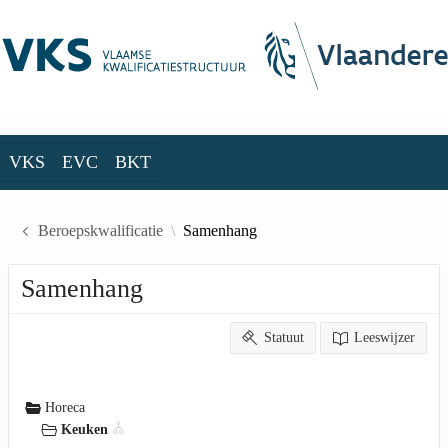
Skip to Main Content
VKS
EVC
BKT
VKS
EVC
BKT
Beroepskwalificatie
Samenhang
Samenhang
Statuut
Leeswijzer
Horeca
Keuken