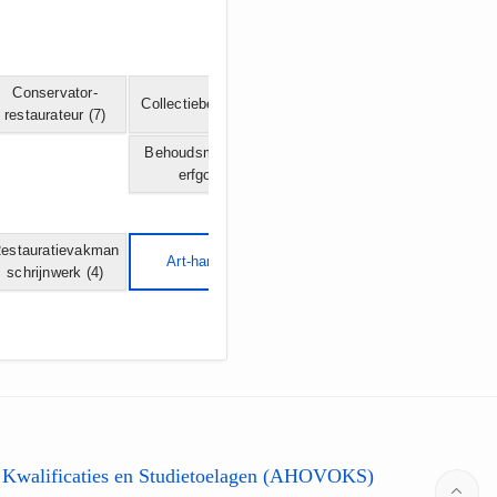
Conservator-
Collectiebeheerder
(7)
restaurateur
(7)
Behoudsmedewerker
erfgoed
(4)
estauratievakman
Art-handler
(4)
schrijnwerk
(4)
 Kwalificaties en Studietoelagen (AHOVOKS)