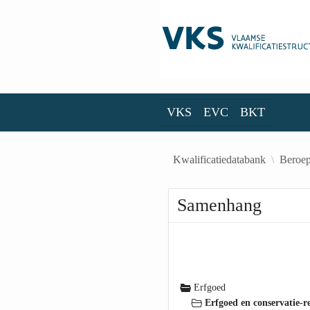
Skip to Main Content
VKS
EVC
BKT
VKS
EVC
BKT
Kwalificatiedatabank
Beroep
Samenhang
Erfgoed
Erfgoed en conservatie-r