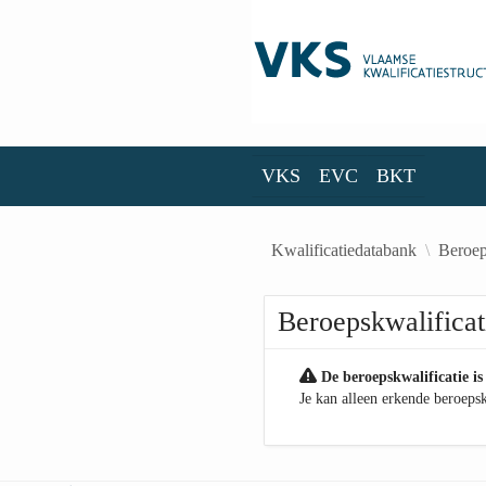
Skip to Main Content
VKS
EVC
BKT
VKS
EVC
BKT
Kwalificatiedatabank
Beroep
Beroepskwalificat
De beroepskwalificatie is
Je kan alleen erkende beroepsk