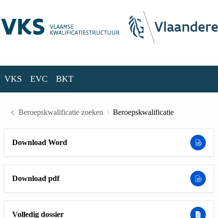
Skip to Main Content
VKS
EVC
BKT
VKS
EVC
BKT
Beroepskwalificatie zoeken
Beroepskwalificatie
Download Word
Download pdf
Volledig dossier