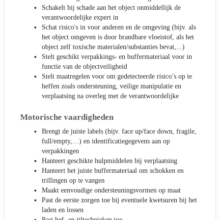
Schakelt bij schade aan het object onmiddellijk de
verantwoordelijke expert in
Schat risico's in voor anderen en de omgeving (bijv. als
het object omgeven is door brandbare vloeistof, als het
object zelf toxische materialen/substanties bevat,...)
Stelt geschikt verpakkings- en buffermateriaal voor in
functie van de objectveiligheid
Stelt maatregelen voor om gedetecteerde risico’s op te
heffen zoals ondersteuning, veilige manipulatie en
verplaatsing na overleg met de verantwoordelijke
Motorische vaardigheden
Brengt de juiste labels (bijv. face up/face down, fragile,
full/empty,…) en identificatiegegevens aan op
verpakkingen
Hanteert geschikte hulpmiddelen bij verplaatsing
Hanteert het juiste buffermateriaal om schokken en
trillingen op te vangen
Maakt eenvoudige ondersteuningsvormen op maat
Past de eerste zorgen toe bij eventuele kwetsuren bij het
laden en lossen
Past hef- en tiltechnieken toe