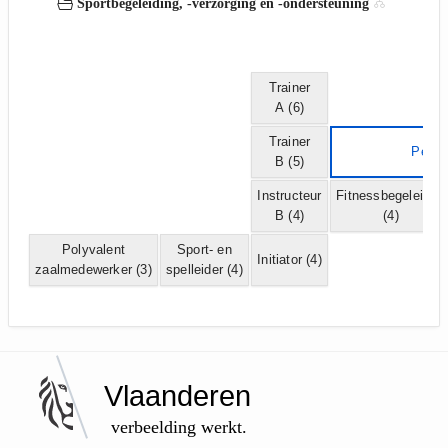
Sportbegeleiding, -verzorging en -ondersteuning
Trainer
A
(6)
Trainer
Person
B
(5)
Instructeur
Fitnessbegeleider
B
(4)
(4)
Polyvalent
Sport- en
Initiator
(4)
zaalmedewerker
(3)
spelleider
(4)
Vlaanderen
verbeelding werkt.