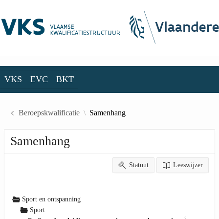
Skip to Main Content
VKS
EVC
BKT
VKS
EVC
BKT
Beroepskwalificatie
Samenhang
Samenhang
Statuut
Leeswijzer
Sport en ontspanning
Sport