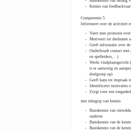
Basiskennis van belang v
Kennis van feedbackvaar
Competentie 5:
Informeert over de activiteit
Voert mee promotie over 
Motiveert tot deelname aa
Geeft informatie over de 
Onderhoudt contact met a
en spelleiders,…)
Werkt vindplaatsgericht (
is er aanwezig en aanspr
doelgroep op)
Geeft kans tot inspraak 
Identificeert motivaties
Zorgt voor een toeganke
met inbegrip van kennis:
Basiskennis van ontwikke
ouderen
Basiskennis van de kenm
Basiskennis van de kenm