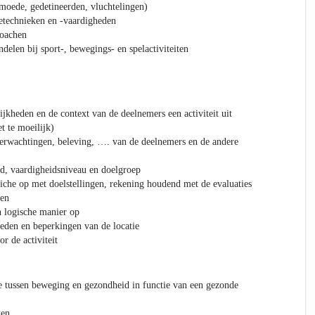
moede, gedetineerden, vluchtelingen)
technieken en -vaardigheden
coachen
delen bij sport-, bewegings- en spelactiviteiten
kheden en de context van de deelnemers een activiteit uit
t te moeilijk)
erwachtingen, beleving, …. van de deelnemers en de andere
ijd, vaardigheidsniveau en doelgroep
fiche op met doelstellingen, rekening houdend met de evaluaties
ten
n logische manier op
eden en beperkingen van de locatie
r de activiteit
ie tussen beweging en gezondheid in functie van een gezonde
ten