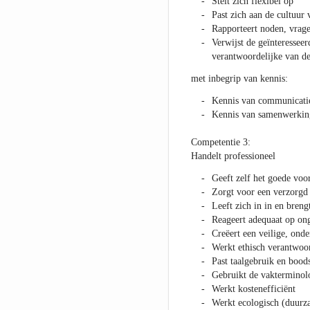
Stelt zich flexibel op
Past zich aan de cultuur 
Rapporteert noden, vrage
Verwijst de geïnteressee
verantwoordelijke van de
met inbegrip van kennis:
Kennis van communicatie
Kennis van samenwerking
Competentie 3:
Handelt professioneel
Geeft zelf het goede voo
Zorgt voor een verzorgd
Leeft zich in in en bren
Reageert adequaat op on
Creëert een veilige, on
Werkt ethisch verantwoo
Past taalgebruik en bood
Gebruikt de vakterminolo
Werkt kostenefficiënt
Werkt ecologisch (duurzaa