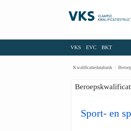
Skip to Main Content
VKS
EVC
BKT
VKS
EVC
BKT
Kwalificatiedatabank
Beroep
Beroepskwalificat
Sport- en sp