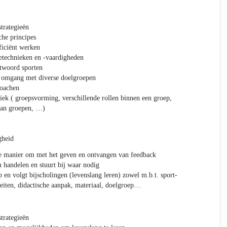
strategieën
che principes
ficiënt werken
technieken en -vaardigheden
ntwoord sporten
n omgang met diverse doelgroepen
coachen
ek ( groepsvorming, verschillende rollen binnen een groep,
van groepen, …)
gheid
le manier om met het geven en ontvangen van feedback
n handelen en stuurt bij waar nodig
 en volgt bijscholingen (levenslang leren) zowel m.b.t. sport-
teiten, didactische aanpak, materiaal, doelgroep…
strategieën