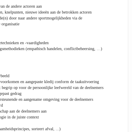
van de andere actoren aan
n, knelpunten, nieuwe ideeën aan de betrokken actoren
rde(n) door naar andere sportmogelijkheden via de
 organisatie
technieken en -vaardigheden
smethodieken (empathisch handelen, conflictbeheersing, …)
rbeeld
 voorkomen en aangepaste kledij conform de taakuitvoering
gt begrip op voor de persoonlijke leefwereld van de deelnemers
gepast gedrag
dersteunende en aangename omgeving voor de deelnemers
rd
schap aan de deelnemers aan
gie in de juiste context
mheidsprincipes, sorteert afval, ...)