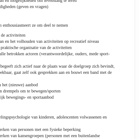
an en mogelijkheden om levenslang te leren
digheden (geven en vragen)
 en enthousiasmeert ze om deel te nemen
de activiteiten
n en het volhouden van activiteiten op recreatief niveau
praktische organisatie van de activiteiten
lle betrokken actoren (verantwoordelijke, ouders, mede sport-
begeeft zich actief naar de plaats waar de doelgroep zich bevindt,
eekbaar, gaat zelf ook gesprekken aan en bouwt een band met de
in het (nieuwe) aanbod
 en drempels om te bewegen/sporten
lijk bewegings- en sportaanbod
lingspsychologie van kinderen, adolescenten volwassenen en
erken van personen met een fysieke beperking
erken van kansengroepen (personen met een buitenlandse