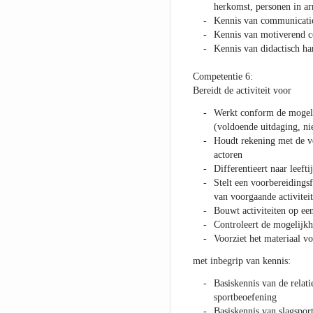
herkomst, personen in ar
Kennis van communicatie
Kennis van motiverend 
Kennis van didactisch han
Competentie 6:
Bereidt de activiteit voor
Werkt conform de mogelij
(voldoende uitdaging, nie
Houdt rekening met de v
actoren
Differentieert naar leeft
Stelt een voorbereidings
van voorgaande activitei
Bouwt activiteiten op ee
Controleert de mogelijkh
Voorziet het materiaal voo
met inbegrip van kennis:
Basiskennis van de relat
sportbeoefening
Basiskennis van slagspor