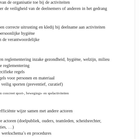
van de organisatie toe bij de activiteiten
er de veiligheid van de deelnemers of anderen in het gedrang
en correcte uitrusting en kledij bij deelname aan activiteiten
persoonlijke hygiëne
n de verantwoordelijke
n reglementering inzake gezondheid, hygiëne, welzijn, milieu
ke reglementering
cifieke regels
gels voor personen en materiaal
veilig sporten (preventief, curatief)
n concreet sport-, bewegings- en spelactiviteiten
efficiënte wijze samen met andere actoren
actoren (doelpubliek, ouders, teamleden, scheidsrechter,
nties, …)
, werkschema’s en procedures