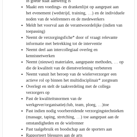
in goede staat aanwezig is
Maakt een voedings- en drankenlijst op aangepast aan
het evenement (wedstrijd, training, …) en de individuele
noden van de wielrenners en de medewerkers
Meldt het voorval aan de verantwoordelijke (indien van
toepassing)
Neemt de verzorgingsfiche* door of vraagt relevante
informatie met betrekking tot de interventie
Neemt deel aan intercollegiaal overleg en
kennisnetwerken
Neemt (nieuwe) materialen, aangepaste methodes, … op
die de kwaliteit van de dienstverlening verbeteren
Neemt vanuit het beroep van de wielerverzorger een
actieve rol op binnen het multidisciplinair* zorgteam
Overlegt en stelt de taakverdeling met de collega
verzorgers op
Past de kwaliteitsnormen van de
werkgever/organisatie(club, team, ploeg, …)toe
Past indien nodig voorbereidende verzorgingstechnieken
(massage, taping, stretching, …) toe aangepast aan de
omstandigheden en de wielrenner
Past taalgebruik en boodschap aan de sporters aan
Rapporteert blessures aan de arts