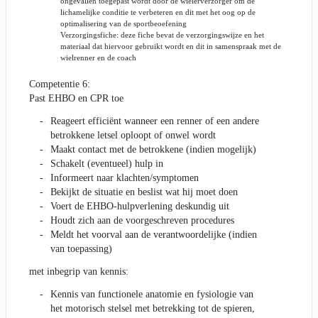
ongevallen toegepast wordt door de wielerverzorger om de
lichamelijke conditie te verbeteren en dit met het oog op de
optimalisering van de sportbeoefening
Verzorgingsfiche: deze fiche bevat de verzorgingswijze en het
materiaal dat hiervoor gebruikt wordt en dit in samenspraak met de
wielrenner en de coach
Competentie 6:
Past EHBO en CPR toe
Reageert efficiënt wanneer een renner of een andere
betrokkene letsel oploopt of onwel wordt
Maakt contact met de betrokkene (indien mogelijk)
Schakelt (eventueel) hulp in
Informeert naar klachten/symptomen
Bekijkt de situatie en beslist wat hij moet doen
Voert de EHBO-hulpverlening deskundig uit
Houdt zich aan de voorgeschreven procedures
Meldt het voorval aan de verantwoordelijke (indien
van toepassing)
met inbegrip van kennis:
Kennis van functionele anatomie en fysiologie van
het motorisch stelsel met betrekking tot de spieren,