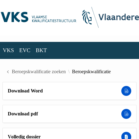
Skip to Main Content
VKS
EVC
BKT
VKS
EVC
BKT
Beroepskwalificatie zoeken
Beroepskwalificatie
Download Word
Download pdf
Volledig dossier