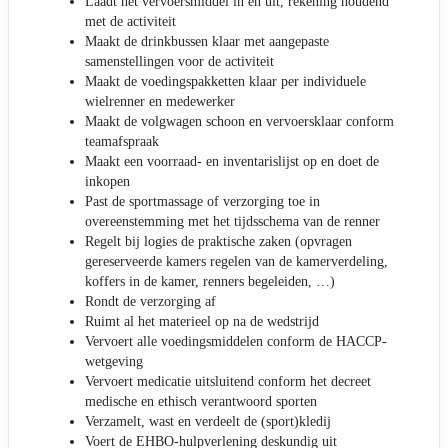
Laadt het vervoersmiddel in en uit, rekening houdend
met de activiteit
Maakt de drinkbussen klaar met aangepaste
samenstellingen voor de activiteit
Maakt de voedingspakketten klaar per individuele
wielrenner en medewerker
Maakt de volgwagen schoon en vervoersklaar conform
teamafspraak
Maakt een voorraad- en inventarislijst op en doet de
inkopen
Past de sportmassage of verzorging toe in
overeenstemming met het tijdsschema van de renner
Regelt bij logies de praktische zaken (opvragen
gereserveerde kamers regelen van de kamerverdeling,
koffers in de kamer, renners begeleiden, …)
Rondt de verzorging af
Ruimt al het materieel op na de wedstrijd
Vervoert alle voedingsmiddelen conform de HACCP-
wetgeving
Vervoert medicatie uitsluitend conform het decreet
medische en ethisch verantwoord sporten
Verzamelt, wast en verdeelt de (sport)kledij
Voert de EHBO-hulpverlening deskundig uit