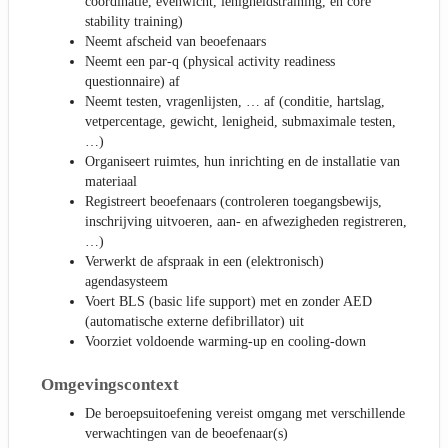
coördinatie, evenwicht, lenigheidstraining, en core
stability training)
Neemt afscheid van beoefenaars
Neemt een par-q (physical activity readiness
questionnaire) af
Neemt testen, vragenlijsten, … af (conditie, hartslag,
vetpercentage, gewicht, lenigheid, submaximale testen,
…)
Organiseert ruimtes, hun inrichting en de installatie van
materiaal
Registreert beoefenaars (controleren toegangsbewijs,
inschrijving uitvoeren, aan- en afwezigheden registreren,
…)
Verwerkt de afspraak in een (elektronisch)
agendasysteem
Voert BLS (basic life support) met en zonder AED
(automatische externe defibrillator) uit
Voorziet voldoende warming-up en cooling-down
Omgevingscontext
De beroepsuitoefening vereist omgang met verschillende
verwachtingen van de beoefenaar(s)