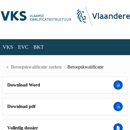
Skip to Main Content
VKS
EVC
BKT
VKS
EVC
BKT
Beroepskwalificatie zoeken
Beroepskwalificatie
Download Word
Download pdf
Volledig dossier