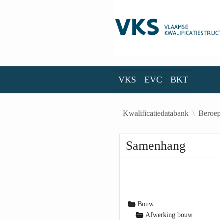
Skip to Main Content
VKS
EVC
BKT
VKS
EVC
BKT
Kwalificatiedatabank
Beroep
Samenhang
Bouw
Afwerking bouw